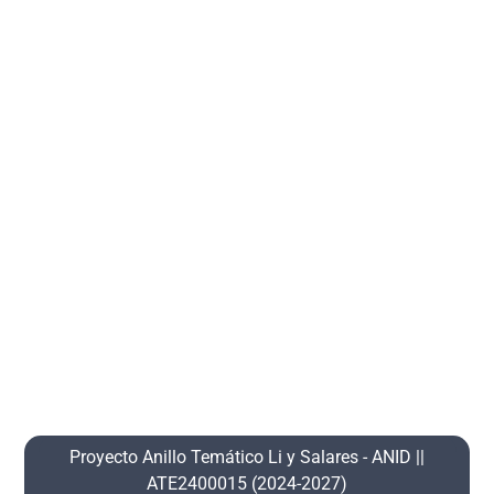
Proyecto Anillo Temático Li y Salares ​- ANID​ ||
ATE2400015 (2024-2027)