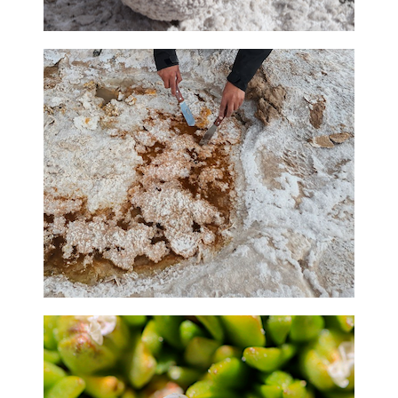
GEOCIENCIAS
Estudia la evolución geológica, estructura del subsuelo y
geoquímica de salares altoandinos mediante análisis
geofísicos, isotópicos y mineralógicos detallados.
ECOLOGÍA MICROBIANA