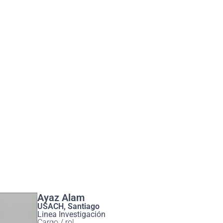
Ayaz Alam
USACH, Santiago
Linea Investigación
Cargo / rol