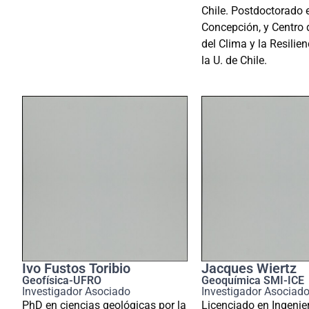
Chile. Postdoctorado e
Concepción, y Centro 
del Clima y la Resilie
la U. de Chile.
Ivo Fustos Toribio
Jacques Wiertz
Geofísica-UFRO
Geoquímica SMI-ICE
Investigador Asociado
Investigador Asociad
PhD en
ciencias geológicas
por la
Licenciado en Ingenierí