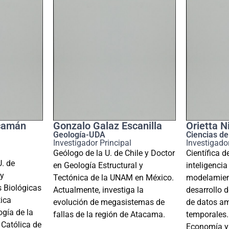
lcamán
Gonzalo Galaz Escanilla
Orietta N
Geología-UDA
Ciencias d
Investigador Principal
Investigador
Geólogo de la U. de Chile y Doctor
Científica d
U. de
en Geología Estructural y
inteligencia 
 y
Tectónica de la UNAM en México.
modelamient
 Biológicas
Actualmente, investiga la
desarrollo 
ica
evolución de megasistemas de
de datos am
ogía de la
fallas de la región de Atacama.
temporales
 Católica de
Economía
y